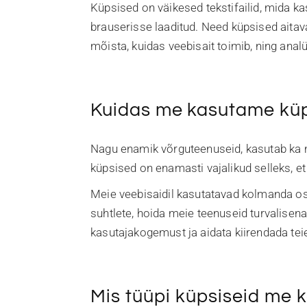
Küpsised on väikesed tekstifailid, mida k
brauserisse laaditud. Need küpsised aitav
mõista, kuidas veebisait toimib, ning anal
Kuidas me kasutame küp
Nagu enamik võrguteenuseid, kasutab ka 
küpsised on enamasti vajalikud selleks, et
Meie veebisaidil kasutatavad kolmanda osa
suhtlete, hoida meie teenuseid turvalisen
kasutajakogemust ja aidata kiirendada tei
Mis tüüpi küpsiseid me