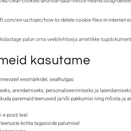
S/kb/clear-cookies-and-site-data-firefox?redirectslug=dele
ft.com/en-us/topic/how-to-delete-cookie-files-in-internet-
 külastage palun oma veebilehitseja ametlikke tugidokument
meid kasutame
inevatel eesmärkidel, sealhulgas:
seks, arendamiseks, personaliseerimiseks ja laiendamisek
kkuda paremaid teenuseid ja/või pakkumisi ning mõista ja a
 e-posti teel
 teenuste kohta tagasiside palumisel