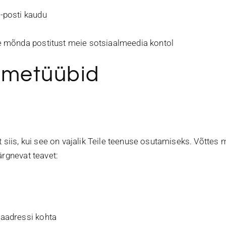
e-posti kaudu
te mõnda postitust meie sotsiaalmeedia kontol
dmetüübid
lt siis, kui see on vajalik Teile teenuse osutamiseks. Võtte
ärgnevat teavet:
-aadressi kohta