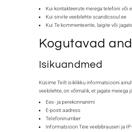
Kui kontakteerute meiega telefoni või 
Kui sirvite veebilehte
scandicsoul.ee
Kui Te kommenteerite, laigite või jaga
Kogutavad an
Isikuandmed
Küsime Teilt isiklikku informatsiooni ainu
veebilehte, on võimalik, et jagate meiega j
Ees- ja perekonnanimi
E-posti aadress
Telefoninumber
Informatsioon Teie veebibrauseri ja IP