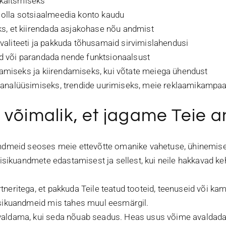
 kaitsmiseks
olla sotsiaalmeedia konto kaudu
s, et kiirendada asjakohase nõu andmist
aliteeti ja pakkuda tõhusamaid sirvimislahendusi
id või parandada nende funktsionaalsust
tamiseks ja kiirendamiseks, kui võtate meiega ühendust
analüüsimiseks, trendide uurimiseks, meie reklaamikampaa
on võimalik, et jagame Teie
ndmeid seoses meie ettevõtte omanike vahetuse, ühinemise,
sikuandmete edastamisest ja sellest, kui neile hakkavad keh
eritega, et pakkuda Teile teatud tooteid, teenuseid või ka
isikuandmeid mis tahes muul eesmärgil.
aldama, kui seda nõuab seadus. Heas usus võime avaldada 