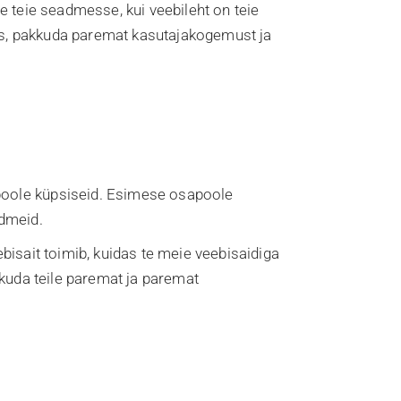
 teie seadmesse, kui veebileht on teie
aks, pakkuda paremat kasutajakogemust ja
poole küpsiseid. Esimese osapoole
ndmeid.
isait toimib, kuidas te meie veebisaidiga
kkuda teile paremat ja paremat