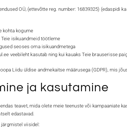
hendused OÜ, (ettevõtte reg. number: 16839325) (edaspidi k
eie kohta kogume
e Teie isikuandmeid töötleme
u õigused seoses oma isikuandmetega
ul.ee veebileht kasutab ning kui kauaks Teie brauserisse pai
oopa Liidu üldise andmekaitse määrusega (GDPR), mis jõus
ine ja kasutamine
ndas teavet, mida olete meie teenuste või kampaaniate kasu
tselt edastavad.
järgmistel viisidel: