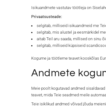
Isikuandmete vastutav töötleja on Sisela
Privaatsusteade:
selgitab, milliseid isikuandmeid me T
selgitab, mis alustel ja eesmärkidel m
aitab Teil aru saada, millised on sin
selgitab, milliseid küpsiseid scandicso
Kogume ja töötleme teavet kooskõlas Eur
Andmete kogum
Meie poolt kogutavad andmed sisaldavad e
teavet, mida Teie seadmed meile automaa
Teie isiklikud andmed võivad jõuda meieni 