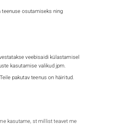
na teenuse osutamiseks ning
alvestatakse veebisaidi külastamisel
uste kasutamise valikud jpm.
Teile pakutav teenus on häiritud.
 me kasutame, st millist teavet me