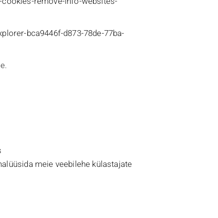
te-cookies-remove-info-websites-
explorer-bca9446f-d873-78de-77ba-
e.
s
nalüüsida meie veebilehe külastajate