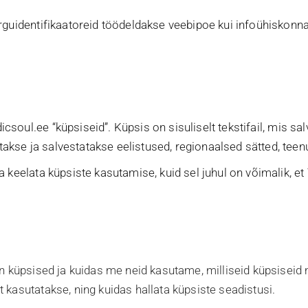
õrguidentifikaatoreid töödeldakse veebipoe kui infoühiskon
icsoul.ee
“küpsiseid”. Küpsis on sisuliselt tekstifail, mis s
kse ja salvestatakse eelistused, regionaalsed sätted, teen
 keelata küpsiste kasutamise, kuid sel juhul on võimalik, et 
on küpsised ja kuidas me neid kasutame, milliseid küpsiseid
 kasutatakse, ning kuidas hallata küpsiste seadistusi.