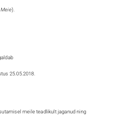
a
Meie
).
galdab
tus 25.05.2018.
tamisel meile teadlikult jaganud ning