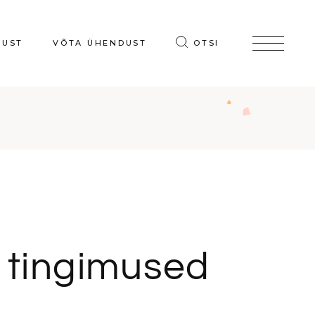
NUST
VÕTA ÜHENDUST
OTSI
e tingimused