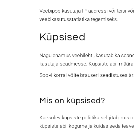
Veebipoe kasutaja IP-aadressi või teisi v
veebikasutusstatistika tegemiseks.
Küpsised
Nagu enamus veebilehti, kasutab ka
scand
kasutaja seadmesse. Küpsiste abil määrata
Soovi korral võite brauseri seadistuses ära
Mis on küpsised?
Käesolev küpsiste poliitika selgitab, mis 
küpsiste abil kogume ja kuidas seda teavet