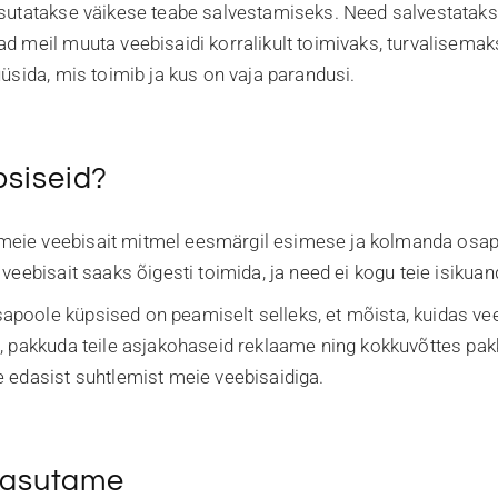
asutatakse väikese teabe salvestamiseks. Need salvestatakse
ad meil muuta veebisaidi korralikult toimivaks, turvalisem
üüsida, mis toimib ja kus on vaja parandusi.
siseid?
meie veebisait mitmel eesmärgil esimese ja kolmanda osa
 veebisait saaks õigesti toimida, ja need ei kogu teie isikua
poole küpsised on peamiselt selleks, et mõista, kuidas veeb
a, pakkuda teile asjakohaseid reklaame ning kokkuvõttes pa
e edasist suhtlemist meie veebisaidiga.
 kasutame