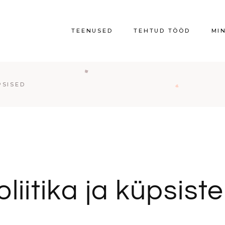
TEENUSED
TEHTUD TÖÖD
MI
PSISED
liitika ja küpsist