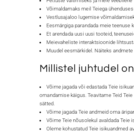
Pettuste vältimiseks ja meie veebilehe
Võimaldamaks meil Teiega ühenduses 
Vestlusajaloo lugemise võimaldamisek
Eesmärgiga parandada meie teenuse kv
Et arendada uusi uusi tooteid, teenuse
Meievaheliste interaktsioonide lihtsus
Muudel eesmärkidel. Näiteks andmete 
Millistel juhtudel 
Võime jagada või edastada Teie isikua
omandamise käigus. Teavitame Teid Teie i
sätted.
Võime jagada Teie andmeid oma äripartn
Võime Teie nõusolekul avaldada Teie 
Oleme kohustatud Teie isikuandmed av