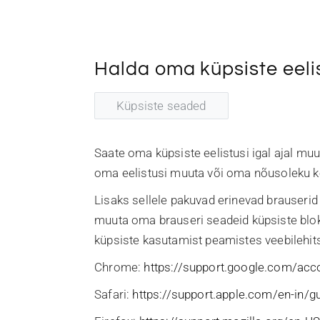
Halda oma küpsiste eeli
Küpsiste seaded
Saate oma küpsiste eelistusi igal ajal muu
oma eelistusi muuta või oma nõusoleku ko
Lisaks sellele pakuvad erinevad brauserid
muuta oma brauseri seadeid küpsiste bloke
küpsiste kasutamist peamistes veebilehit
Chrome:
https://support.google.com/ac
Safari:
https://support.apple.com/en-in/g