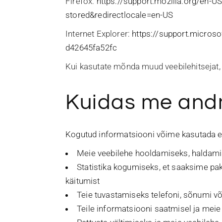
Firefox:
https://support.mozilla.org/en-U
stored&redirectlocale=en-US
Internet Explorer:
https://support.microso
d42645fa52fc
Kui kasutate mõnda muud veebilehitsejat,
Kuidas me and
Kogutud informatsiooni võime kasutada er
Meie veebilehe hooldamiseks, haldami
Statistika kogumiseks, et saaksime pa
käitumist
Teie tuvastamiseks telefoni, sõnumi või
Teile informatsiooni saatmisel ja meie