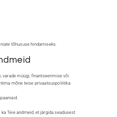
niate tõhususe hindamiseks.
 andmeid
 varade müügi, finantseerimise või
tima mõne teise privaatsuspoliitika
mpaaniaid.
ka Teie andmeid, et järgida seadusest