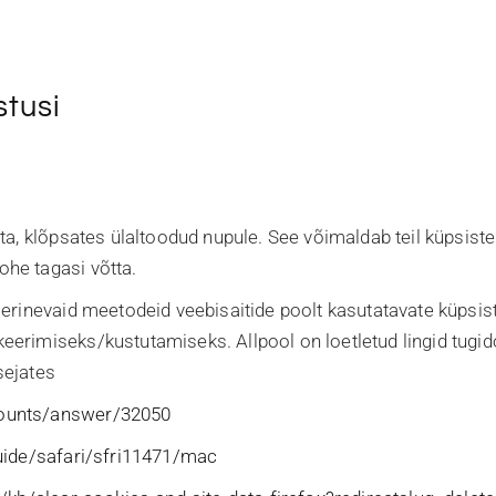
stusi
ta, klõpsates ülaltoodud nupule. See võimaldab teil küpsist
he tagasi võtta.
 erinevaid meetodeid veebisaitide poolt kasutatavate küpsi
erimiseks/kustutamiseks. Allpool on loetletud lingid tugido
sejates
counts/answer/32050
uide/safari/sfri11471/mac